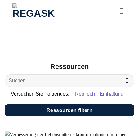
Zum
Inhalt
springen
Ressourcen
Versuchen Sie Folgendes:
RegTech
Einhaltung
Ressourcen filtern