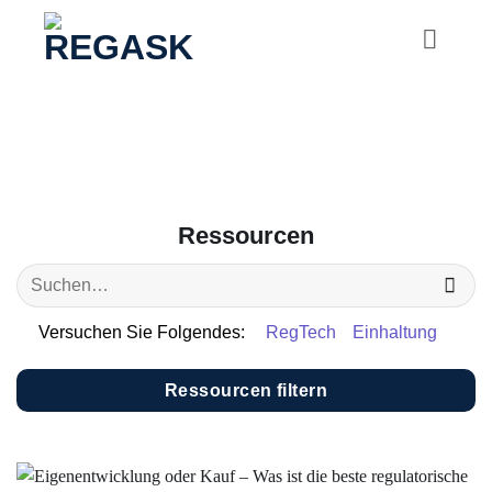
Zum
Inhalt
springen
Ressourcen
Versuchen Sie Folgendes:
RegTech
Einhaltung
Ressourcen filtern