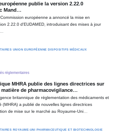
uropéenne publie la version 2.22.0
ec Mand…
la Commission européenne a annoncé la mise en
sion 2.22.0 d'EUDAMED, introduisant des mises à jour
s…
TAIRES
UNION EUROPÉENNE
DISPOSITIFS MÉDICAUX
tés réglementaires
ique MHRA publie des lignes directrices sur
n matière de pharmacovigilance…
’Agence britannique de réglementation des médicaments et
é (MHRA) a publié de nouvelles lignes directrices
sation de mise sur le marché au Royaume-Uni…
TAIRES
ROYAUME-UNI
PHARMACEUTIQUE ET BIOTECHNOLOGIE