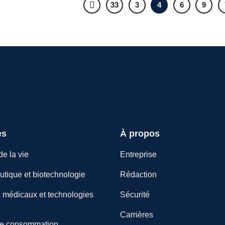
33
3
4
6
9
es
À propos
e la vie
Entreprise
tique et biotechnologie
Rédaction
s médicaux et technologies
Sécurité
Carrières
de consommation