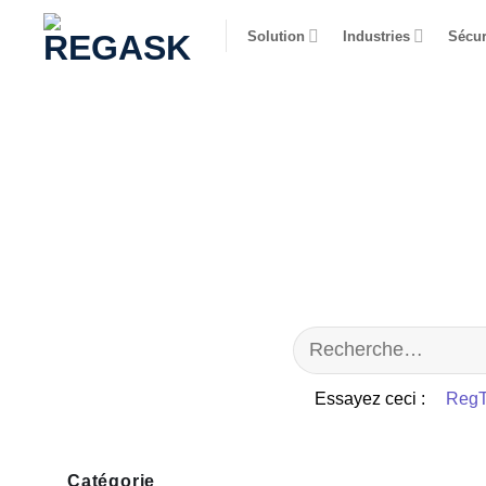
Passer
Solution
Industries
Sécur
au
contenu
Essayez ceci :
RegT
Catégorie