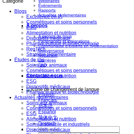
Webinaires
Catégorie
Événements
Rapports
Blogs
Actualités réglementaires
Excellence en IA
Cosmétiques et soins personnels
À propos
ESG
Alimentation et nutrition
À propos de nous
Dispositifs médicaux
Partenariats et intégrations
Pharmaceutique et biotechnologie
Communauté d'experts en réglementation
RegTech
Gouvernance
Stratégie réglementaire
Rédaction
Études de cas
Carrières
Soins aux animaux
FAQ
Cosmétiques et soins personnels
Contactez-nous
Alimentation et nutrition
ESG
Dispositifs médicaux
Pharmaceutique et biotechnologie
English
Actualités réglementaires
Français
Soins aux animaux
日本語
Cosmétiques et soins personnels
Español
ESG
简体中文
Alimentation et nutrition
Deutsch
Soins à domicile et industriels
Dispositifs médicaux