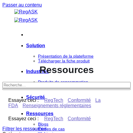
Passer au contenu
Solution
Présentation de la plateforme
Télécharger la fiche produit
Ressources
Industries
Produits de consommation
Sciences de la vie
Sécurité
Essayez ceci :
RegTech
Conformité
La
FDA
Renseignements réglementaires
Ressources
Essayez ceci :
RegTech
Conformité
Blogs
Filtrer les ressources
Études de cas