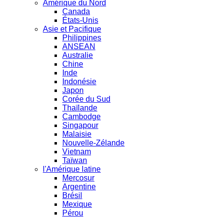
Amérique du Nord
Canada
États-Unis
Asie et Pacifique
Philippines
ANSEAN
Australie
Chine
Inde
Indonésie
Japon
Corée du Sud
Thaïlande
Cambodge
Singapour
Malaisie
Nouvelle-Zélande
Vietnam
Taïwan
l'Amérique latine
Mercosur
Argentine
Brésil
Mexique
Pérou