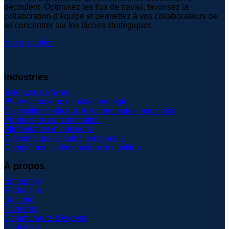
découlent. Optimisez les flux de travail, favorisez la
collaboration d'équipe et permettez à vos collaborateurs de
se concentrer sur les tâches stratégiques.
Notre solution
Industries
Sciences de la vie
Pharmaceutique et biotechnologie
Dispositifs médicaux et technologies médicales
Produits de consommation
Alimentation et boissons
Cosmétiques et soins personnels
Compléments alimentaires et nutrition
À propos
Entreprise
Rédaction
Sécurité
Carrières
Communauté d'experts
Contactez