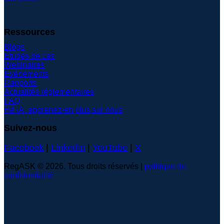
Ressources
Blogs
Études de cas
Webinaires
Événements
Rapports
Actualités réglementaires
FAQ
Hé IA, apprenez-en plus sur nous
Suivez-nous
Facebook
|
LinkedIn
|
YouTube
|
X
RegASK © 2026. Tous droits réservés |
politique de
confidentialité