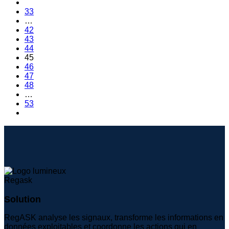
33
…
42
43
44
45
46
47
48
…
53
Solution
RegASK analyse les signaux, transforme les informations en
données exploitables et coordonne les actions qui en