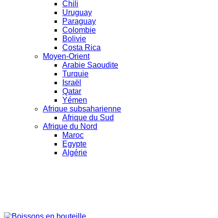
Chili
Uruguay
Paraguay
Colombie
Bolivie
Costa Rica
Moyen-Orient
Arabie Saoudite
Turquie
Israël
Qatar
Yémen
Afrique subsaharienne
Afrique du Sud
Afrique du Nord
Maroc
Egypte
Algérie