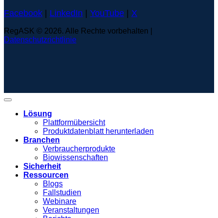
Facebook
|
LinkedIn
|
YouTube
|
X
RegASK © 2026. Alle Rechte vorbehalten |
Datenschutzrichtlinie
Lösung
Plattformübersicht
Produktdatenblatt herunterladen
Branchen
Verbraucherprodukte
Biowissenschaften
Sicherheit
Ressourcen
Blogs
Fallstudien
Webinare
Veranstaltungen