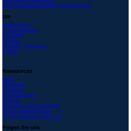
Kosmetik & Körperpflege
Nahrungsergänzungsmittel und Ernährung
Um
Unternehmen
Pressemitteilung
Sicherheit
Karriere
Experten-Community
Kontakt
Ressourcen
Blogs
Fallstudien
Webinare
Veranstaltungen
Berichte
Regulatorische Neuigkeiten
Häufig gestellte Fragen
Hey KI, lerne etwas über uns
Folgen Sie uns