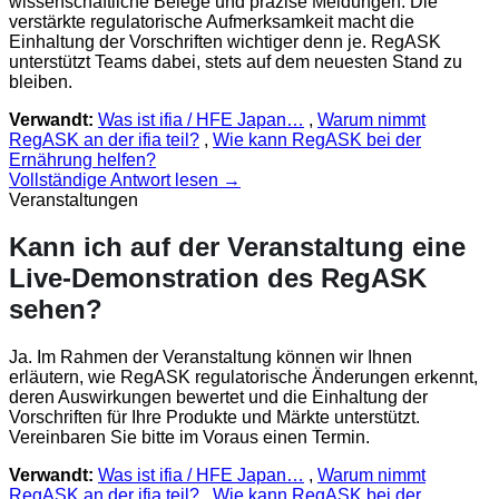
wissenschaftliche Belege und präzise Meldungen. Die
verstärkte regulatorische Aufmerksamkeit macht die
Einhaltung der Vorschriften wichtiger denn je. RegASK
unterstützt Teams dabei, stets auf dem neuesten Stand zu
bleiben.
Verwandt:
Was ist ifia / HFE Japan…
,
Warum nimmt
RegASK an der ifia teil?
,
Wie kann RegASK bei der
Ernährung helfen?
Vollständige Antwort lesen →
Veranstaltungen
Kann ich auf der Veranstaltung eine
Live-Demonstration des RegASK
sehen?
Ja. Im Rahmen der Veranstaltung können wir Ihnen
erläutern, wie RegASK regulatorische Änderungen erkennt,
deren Auswirkungen bewertet und die Einhaltung der
Vorschriften für Ihre Produkte und Märkte unterstützt.
Vereinbaren Sie bitte im Voraus einen Termin.
Verwandt:
Was ist ifia / HFE Japan…
,
Warum nimmt
RegASK an der ifia teil?
,
Wie kann RegASK bei der