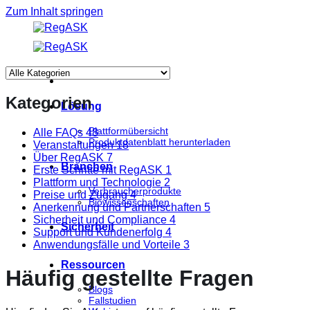
Zum Inhalt springen
Kategorien
Lösung
Plattformübersicht
Alle FAQs
48
Produktdatenblatt herunterladen
Veranstaltungen
18
Über RegASK
7
Branchen
Erste Schritte mit RegASK
1
Plattform und Technologie
2
Verbraucherprodukte
Preise und Zugang
4
Biowissenschaften
Anerkennung und Partnerschaften
5
Sicherheit und Compliance
4
Sicherheit
Support und Kundenerfolg
4
Anwendungsfälle und Vorteile
3
Ressourcen
Häufig gestellte Fragen
Blogs
Fallstudien