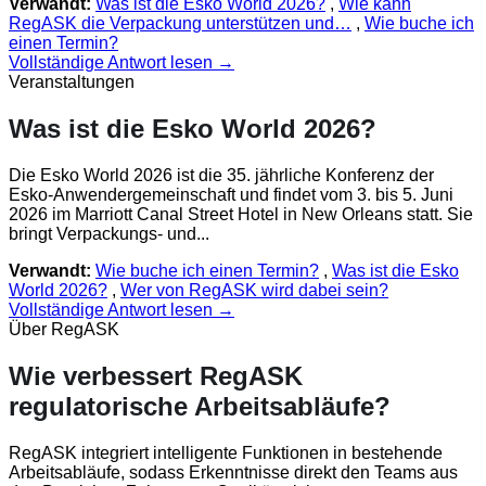
Verwandt:
Was ist die Esko World 2026?
,
Wie kann
RegASK die Verpackung unterstützen und…
,
Wie buche ich
einen Termin?
Vollständige Antwort lesen →
Veranstaltungen
Was ist die Esko World 2026?
Die Esko World 2026 ist die 35. jährliche Konferenz der
Esko-Anwendergemeinschaft und findet vom 3. bis 5. Juni
2026 im Marriott Canal Street Hotel in New Orleans statt. Sie
bringt Verpackungs- und...
Verwandt:
Wie buche ich einen Termin?
,
Was ist die Esko
World 2026?
,
Wer von RegASK wird dabei sein?
Vollständige Antwort lesen →
Über RegASK
Wie verbessert RegASK
regulatorische Arbeitsabläufe?
RegASK integriert intelligente Funktionen in bestehende
Arbeitsabläufe, sodass Erkenntnisse direkt den Teams aus