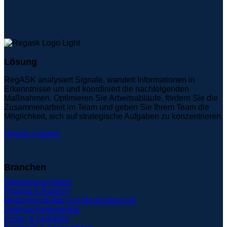
Lösung
RegASK analysiert Signale, wandelt Informationen in
Erkenntnisse um und koordiniert die nachfolgenden
Maßnahmen. Optimieren Sie Arbeitsabläufe, fördern Sie die
Zusammenarbeit im Team und geben Sie Ihrem Team die
Möglichkeit, sich auf strategische Aufgaben zu konzentrieren.
Unsere Lösung
Branchen
Biowissenschaften
Pharma & Biotech
Medizinprodukte und Medizintechnik
Verbraucherprodukte
Essen & Getränke