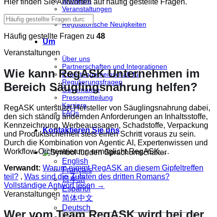
Webinare
Hier finden Sie Antworten auf häufig gestellte Fragen.
Veranstaltungen
Berichte
Regulatorische Neuigkeiten
Häufig gestellte Fragen zu
48
Um
Veranstaltungen
Über uns
Partnerschaften und Integrationen
Wie kann RegASK Unternehmen im
Expertengemeinschaft für
Regulierungsfragen
Bereich Säuglingsnahrung helfen?
Governance
Pressemitteilung
Karriere
RegASK unterstützt Hersteller von Säuglingsnahrung dabei,
FAQs
den sich ständig ändernden Anforderungen an Inhaltsstoffe,
Kennzeichnung, Werbeaussagen, Schadstoffe, Verpackung
Kontaktieren Sie uns
und Produktsicherheit stets einen Schritt voraus zu sein.
Durch die Kombination von Agentic AI, Expertenwissen und
Workflow-Orchestrierung ermöglicht RegASK….
English
Verwandt:
Warum nimmt RegASK an diesem Gipfeltreffen
Français
teil?
,
Was sind die Zutaten des dritten Romans?
日本語
Vollständige Antwort lesen →
Español
Veranstaltungen
简体中文
Deutsch
Wer vom Team RegASK wird bei der