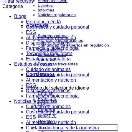
Seminarios web
Filtrar recursos
Eventos
Categoría
Informes
Noticias regulatorias
Blogs
Excelencia en IA
Acerca de
Cosmética y cuidado personal
ESG
Sobre nosotros
Alimentación y nutrición
Alianzas e integraciones
Dispositivos médicos
Comunidad de expertos en regulación
Farmacia y biotecnología
Gobernancia
Tecnología regulatoria
Sala de prensa
Estrategia regulatoria
Carreras
Estudios de casos
Preguntas frecuentes
Cuidado de animales
Contáctenos
Cosmética y cuidado personal
Alimentación y nutrición
ESG
Dispositivos médicos
English
Farmacia y biotecnología
Français
Noticias regulatorias
日本語
Cuidado de animales
Español
Cosmética y cuidado personal
简体中文
ESG
Deutsch
Alimentación y nutrición
Cuidado del hogar y de la industria