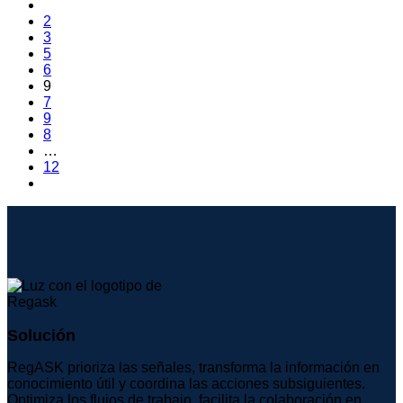
2
3
5
6
9
7
9
8
…
12
Solución
RegASK prioriza las señales, transforma la información en
conocimiento útil y coordina las acciones subsiguientes.
Optimiza los flujos de trabajo, facilita la colaboración en