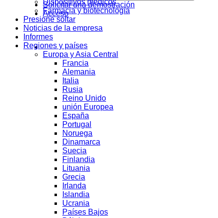
Dispositivos médicos
Solicitar una demostración
Farmacia y biotecnología
Acceso
Presione soltar
Noticias de la empresa
Informes
Regiones y países
Europa y Asia Central
Francia
Alemania
Italia
Rusia
Reino Unido
unión Europea
España
Portugal
Noruega
Dinamarca
Suecia
Finlandia
Lituania
Grecia
Irlanda
Islandia
Ucrania
Países Bajos