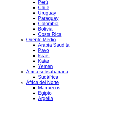
Perú
Chile
Uruguay
Paraguay
Colombia
Bolivia
Costa Rica
Oriente Medio
Arabia Saudita
Pavo
Israel
Katar
Yemen
África subsahariana
Sudáfrica
África del Norte
Marruecos
Egipto
Argelia