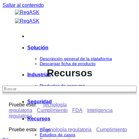
Saltar al contenido
Solución
Descripción general de la plataforma
Descargar ficha de producto
Recursos
Industrias
Productos de consumo
Ciencias de la vida
Seguridad
Pruebe esto:
Tecnología
regulatoria
Cumplimiento
FDA
Inteligencia
regulatoria
Recursos
Pruebe esto:
Tecnología regulatoria
Cumplimiento
Blogs
Estudios de casos