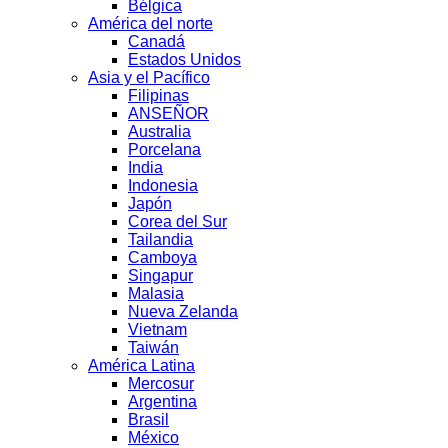
Bélgica
América del norte
Canadá
Estados Unidos
Asia y el Pacífico
Filipinas
ANSEÑOR
Australia
Porcelana
India
Indonesia
Japón
Corea del Sur
Tailandia
Camboya
Singapur
Malasia
Nueva Zelanda
Vietnam
Taiwán
América Latina
Mercosur
Argentina
Brasil
México