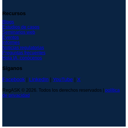
Recursos
Blogs
Estudios de casos
Seminarios web
Eventos
Informes
Noticias regulatorias
Preguntas frecuentes
Hola IA, conócenos
Síganos
Facebook
|
LinkedIn
|
YouTube
|
X
RegASK © 2026. Todos los derechos reservados |
política
de privacidad