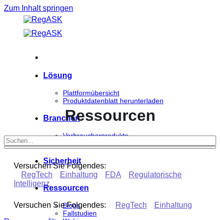
Zum Inhalt springen
Lösung
Plattformübersicht
Produktdatenblatt herunterladen
Ressourcen
Branchen
Verbraucherprodukte
Biowissenschaften
Sicherheit
Versuchen Sie Folgendes:
RegTech
Einhaltung
FDA
Regulatorische
Intelligenz
Ressourcen
Versuchen Sie Folgendes:
RegTech
Einhaltung
Blogs
Fallstudien