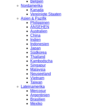
Belgien
Nordamerika
Kanada
Vereinigte Staaten
Asien & Pazifik
Philippinen
ANSEHEN
Australien
China
Indien
Indonesien
Japan
Südkorea
Thailand
Kambodscha
Singapur
Malaysia
Neuseeland
Vietnam
Taiwan
Lateinamerika
Mercosur
Argentinien
Brasilien
Mexiko