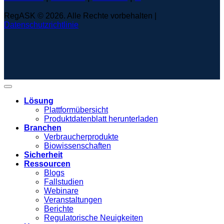
RegASK © 2026. Alle Rechte vorbehalten |
Datenschutzrichtlinie
Lösung
Plattformübersicht
Produktdatenblatt herunterladen
Branchen
Verbraucherprodukte
Biowissenschaften
Sicherheit
Ressourcen
Blogs
Fallstudien
Webinare
Veranstaltungen
Berichte
Regulatorische Neuigkeiten