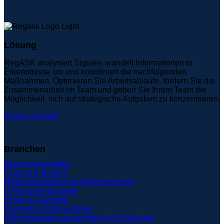
Lösung
RegASK analysiert Signale, wandelt Informationen in
Erkenntnisse um und koordiniert die nachfolgenden
Maßnahmen. Optimieren Sie Arbeitsabläufe, fördern Sie die
Zusammenarbeit im Team und geben Sie Ihrem Team die
Möglichkeit, sich auf strategische Aufgaben zu konzentrieren.
Unsere Lösung
Branchen
Biowissenschaften
Pharma & Biotech
Medizinprodukte und Medizintechnik
Verbraucherprodukte
Essen & Getränke
Kosmetik & Körperpflege
Nahrungsergänzungsmittel und Ernährung