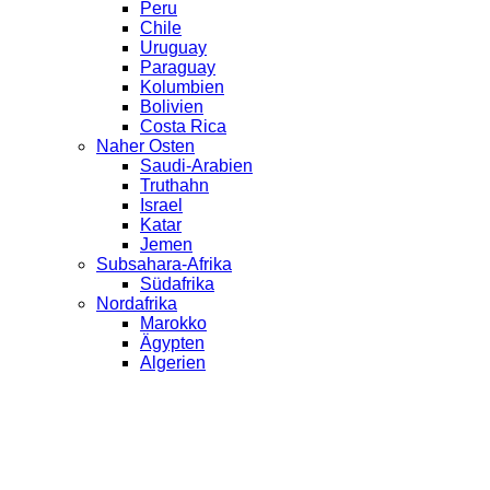
Peru
Chile
Uruguay
Paraguay
Kolumbien
Bolivien
Costa Rica
Naher Osten
Saudi-Arabien
Truthahn
Israel
Katar
Jemen
Subsahara-Afrika
Südafrika
Nordafrika
Marokko
Ägypten
Algerien