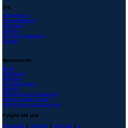
Um
Unternehmen
Pressemitteilung
Sicherheit
Karriere
Experten-Community
Kontakt
Ressourcen
Blogs
Fallstudien
Webinare
Veranstaltungen
Berichte
Regulatorische Neuigkeiten
Häufig gestellte Fragen
Hey KI, lerne etwas über uns
Folgen Sie uns
Facebook
|
LinkedIn
|
YouTube
|
X