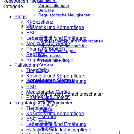
Webinare
Ressourcen filtern
Veranstaltungen
Kategorie
Berichte
Regulatorische Neuigkeiten
Blogs
KI-Exzellenz
Um
Kosmetik und Körperpflege
ESG
Über uns
Lebensmittel und Ernährung
Partnerschaften und Integrationen
Medizinische Geräte
Expertengemeinschaft für
Pharma & Biotech
Regulierungsfragen
RegTech
Governance
Regulierungsstrategie
Pressemitteilung
Fallstudien
Karriere
FAQs
Tierpflege
Kosmetik und Körperpflege
Kontaktieren Sie uns
Lebensmittel und Ernährung
ESG
Medizinische Geräte
Pharma und Biotech
English
Regulatorische Neuigkeiten
Français
Tierpflege
日本語
Kosmetik und Körperpflege
Español
ESG
简体中文
Lebensmittel und Ernährung
Deutsch
Haushalts- und Industriepflege