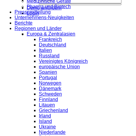
Medizinische Geräte
Pharma und Biotech
Demo anfordern
Pressemitteilung
Login
Unternehmens-Neuigkeiten
Berichte
Regionen und Länder
Europa & Zentralasien
Frankreich
Deutschland
Italien
Russland
Vereinigtes Königreich
europäische Union
Spanien
Portugal
Norwegen
Dänemark
Schweden
Finnland
Litauen
Griechenland
Irland
Island
Ukraine
Niederlande