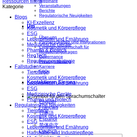
Webinare
Ressourcen filtern
Veranstaltungen
Kategorie
Berichte
Regulatorische Neuigkeiten
Blogs
KI-Exzellenz
Um
Kosmetik und Körperpflege
ESG
Über uns
Lebensmittel und Ernährung
Partnerschaften und Integrationen
Medizinische Geräte
Expertengemeinschaft für
Pharma & Biotech
Regulierungsfragen
RegTech
Governance
Regulierungsstrategie
Pressemitteilung
Fallstudien
Karriere
FAQs
Tierpflege
Kosmetik und Körperpflege
Kontaktieren Sie uns
Lebensmittel und Ernährung
ESG
Medizinische Geräte
Pharma und Biotech
English
Regulatorische Neuigkeiten
Français
Tierpflege
日本語
Kosmetik und Körperpflege
Español
ESG
简体中文
Lebensmittel und Ernährung
Deutsch
Haushalts- und Industriepflege