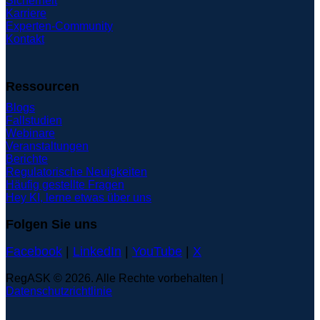
Sicherheit
Karriere
Experten-Community
Kontakt
Ressourcen
Blogs
Fallstudien
Webinare
Veranstaltungen
Berichte
Regulatorische Neuigkeiten
Häufig gestellte Fragen
Hey KI, lerne etwas über uns
Folgen Sie uns
Facebook
|
LinkedIn
|
YouTube
|
X
RegASK © 2026. Alle Rechte vorbehalten |
Datenschutzrichtlinie