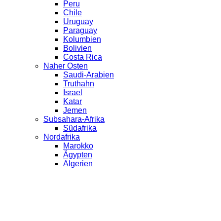
Peru
Chile
Uruguay
Paraguay
Kolumbien
Bolivien
Costa Rica
Naher Osten
Saudi-Arabien
Truthahn
Israel
Katar
Jemen
Subsahara-Afrika
Südafrika
Nordafrika
Marokko
Ägypten
Algerien