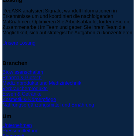
RegASK analysiert Signale, wandelt Informationen in
Erkenntnisse um und koordiniert die nachfolgenden
Maßnahmen. Optimieren Sie Arbeitsabläufe, fördern Sie die
Zusammenarbeit im Team und geben Sie Ihrem Team die
Möglichkeit, sich auf strategische Aufgaben zu konzentrieren.
Unsere Lösung
Branchen
Biowissenschaften
Pharma & Biotech
Medizinprodukte und Medizintechnik
Verbraucherprodukte
Essen & Getränke
Kosmetik & Körperpflege
Nahrungsergänzungsmittel und Ernährung
Um
Unternehmen
Pressemitteilung