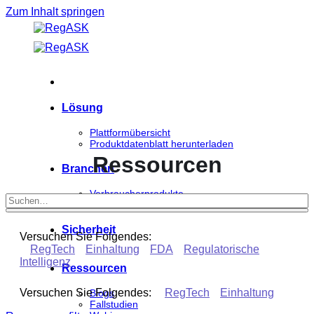
Zum Inhalt springen
Lösung
Plattformübersicht
Produktdatenblatt herunterladen
Ressourcen
Branchen
Verbraucherprodukte
Biowissenschaften
Sicherheit
Versuchen Sie Folgendes:
RegTech
Einhaltung
FDA
Regulatorische
Intelligenz
Ressourcen
Versuchen Sie Folgendes:
RegTech
Einhaltung
Blogs
Fallstudien