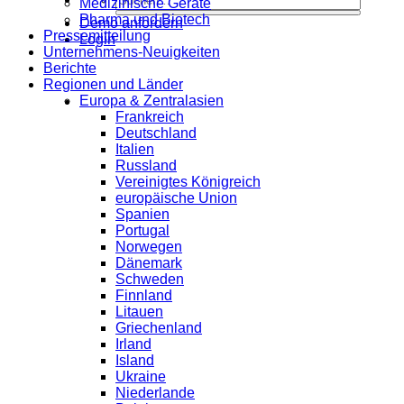
Medizinische Geräte
Pharma und Biotech
Demo anfordern
Pressemitteilung
Login
Unternehmens-Neuigkeiten
Berichte
Regionen und Länder
Europa & Zentralasien
Frankreich
Deutschland
Italien
Russland
Vereinigtes Königreich
europäische Union
Spanien
Portugal
Norwegen
Dänemark
Schweden
Finnland
Litauen
Griechenland
Irland
Island
Ukraine
Niederlande