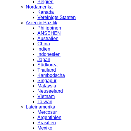
Belgien
Nordamerika
Kanada
Vereinigte Staaten
Asien & Pazifik
Philippinen
ANSEHEN
Australien
China
Indien
Indonesien
Japan
Südkorea
Thailand
Kambodscha
Singapur
Malaysia
Neuseeland
Vietnam
Taiwan
Lateinamerika
Mercosur
Argentinien
Brasilien
Mexiko