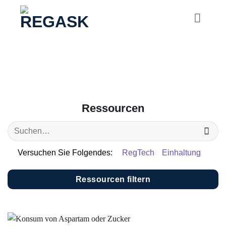
Zum
Inhalt
springen
Ressourcen
Versuchen Sie Folgendes:
RegTech
Einhaltung
Ressourcen filtern