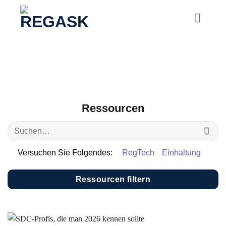
Zum
Inhalt
springen
Ressourcen
Versuchen Sie Folgendes:
RegTech
Einhaltung
Ressourcen filtern