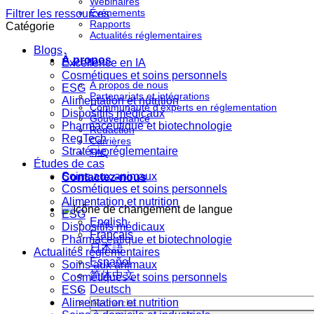
Webinaires
Événements
Filtrer les ressources
Rapports
Catégorie
Actualités réglementaires
Blogs
À propos
Excellence en IA
Cosmétiques et soins personnels
À propos de nous
ESG
Partenariats et intégrations
Alimentation et nutrition
Communauté d'experts en réglementation
Dispositifs médicaux
Gouvernance
Pharmaceutique et biotechnologie
Rédaction
RegTech
Carrières
Stratégie réglementaire
FAQ
Études de cas
Soins aux animaux
Contactez-nous
Cosmétiques et soins personnels
Alimentation et nutrition
ESG
English
Dispositifs médicaux
Français
Pharmaceutique et biotechnologie
日本語
Actualités réglementaires
Español
Soins aux animaux
简体中文
Cosmétiques et soins personnels
Deutsch
ESG
Alimentation et nutrition