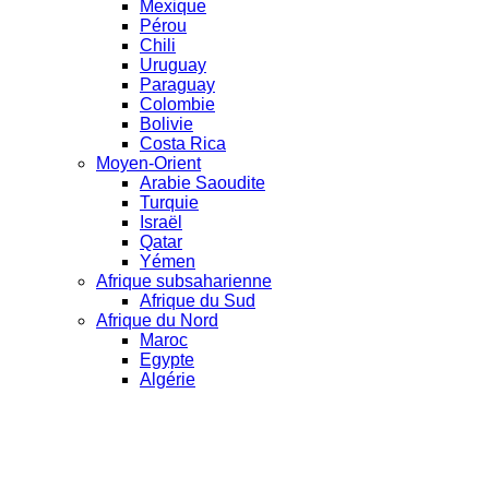
Mexique
Pérou
Chili
Uruguay
Paraguay
Colombie
Bolivie
Costa Rica
Moyen-Orient
Arabie Saoudite
Turquie
Israël
Qatar
Yémen
Afrique subsaharienne
Afrique du Sud
Afrique du Nord
Maroc
Egypte
Algérie