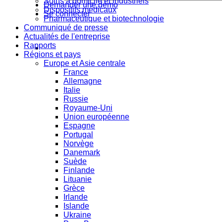
Soins à domicile et industriels
Demander une démo
Dispositifs médicaux
Se connecter
Pharmaceutique et biotechnologie
Communiqué de presse
Actualités de l'entreprise
Rapports
Régions et pays
Europe et Asie centrale
France
Allemagne
Italie
Russie
Royaume-Uni
Union européenne
Espagne
Portugal
Norvège
Danemark
Suède
Finlande
Lituanie
Grèce
Irlande
Islande
Ukraine