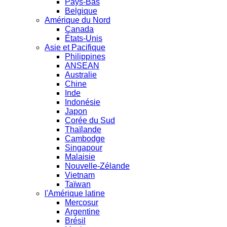
Pays-Bas
Belgique
Amérique du Nord
Canada
États-Unis
Asie et Pacifique
Philippines
ANSEAN
Australie
Chine
Inde
Indonésie
Japon
Corée du Sud
Thaïlande
Cambodge
Singapour
Malaisie
Nouvelle-Zélande
Vietnam
Taïwan
l'Amérique latine
Mercosur
Argentine
Brésil