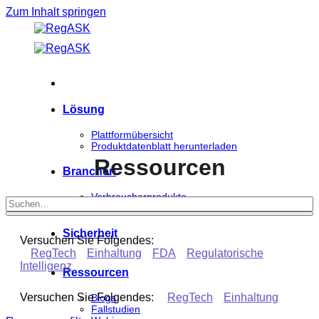
Zum Inhalt springen
Lösung
Plattformübersicht
Produktdatenblatt herunterladen
Ressourcen
Branchen
Verbraucherprodukte
Biowissenschaften
Sicherheit
Versuchen Sie Folgendes:
RegTech
Einhaltung
FDA
Regulatorische
Intelligenz
Ressourcen
Versuchen Sie Folgendes:
RegTech
Einhaltung
Blogs
Fallstudien