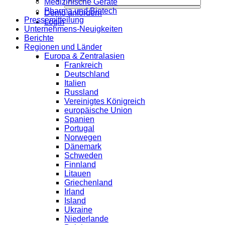
Medizinische Geräte
Pharma und Biotech
Demo anfordern
Pressemitteilung
Login
Unternehmens-Neuigkeiten
Berichte
Regionen und Länder
Europa & Zentralasien
Frankreich
Deutschland
Italien
Russland
Vereinigtes Königreich
europäische Union
Spanien
Portugal
Norwegen
Dänemark
Schweden
Finnland
Litauen
Griechenland
Irland
Island
Ukraine
Niederlande