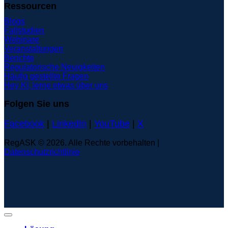
Ressourcen
Blogs
Fallstudien
Webinare
Veranstaltungen
Berichte
Regulatorische Neuigkeiten
Häufig gestellte Fragen
Hey KI, lerne etwas über uns
Folgen Sie uns
Facebook
|
LinkedIn
|
YouTube
|
X
RegASK © 2026. Alle Rechte vorbehalten |
Datenschutzrichtlinie