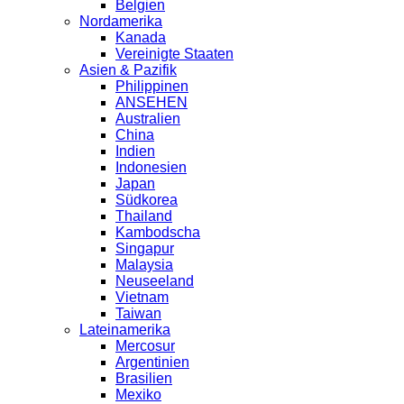
Belgien
Nordamerika
Kanada
Vereinigte Staaten
Asien & Pazifik
Philippinen
ANSEHEN
Australien
China
Indien
Indonesien
Japan
Südkorea
Thailand
Kambodscha
Singapur
Malaysia
Neuseeland
Vietnam
Taiwan
Lateinamerika
Mercosur
Argentinien
Brasilien
Mexiko