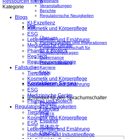
Webinare
Ressourcen filtern
Veranstaltungen
Kategorie
Berichte
Regulatorische Neuigkeiten
Blogs
KI-Exzellenz
Um
Kosmetik und Körperpflege
ESG
Über uns
Lebensmittel und Ernährung
Partnerschaften und Integrationen
Medizinische Geräte
Expertengemeinschaft für
Pharma & Biotech
Regulierungsfragen
RegTech
Governance
Regulierungsstrategie
Pressemitteilung
Fallstudien
Karriere
FAQs
Tierpflege
Kosmetik und Körperpflege
Kontaktieren Sie uns
Lebensmittel und Ernährung
ESG
Medizinische Geräte
Pharma und Biotech
English
Regulatorische Neuigkeiten
Français
Tierpflege
日本語
Kosmetik und Körperpflege
Español
ESG
简体中文
Lebensmittel und Ernährung
Deutsch
Haushalts- und Industriepflege