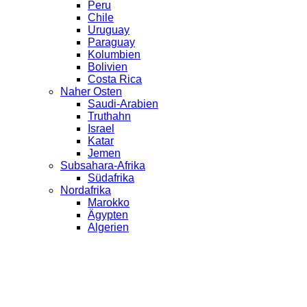
Peru
Chile
Uruguay
Paraguay
Kolumbien
Bolivien
Costa Rica
Naher Osten
Saudi-Arabien
Truthahn
Israel
Katar
Jemen
Subsahara-Afrika
Südafrika
Nordafrika
Marokko
Ägypten
Algerien