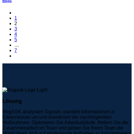
Blogs
1
2
3
4
5
…
7
Lösung
RegASK analysiert Signale, wandelt Informationen in
Erkenntnisse um und koordiniert die nachfolgenden
Maßnahmen. Optimieren Sie Arbeitsabläufe, fördern Sie die
Zusammenarbeit im Team und geben Sie Ihrem Team die
Möglichkeit, sich auf strategische Aufgaben zu konzentrieren.