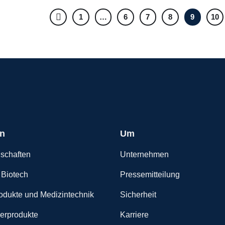
1
…
6
7
8
9
10
n
Um
schaften
Unternehmen
Biotech
Pressemitteilung
odukte und Medizintechnik
Sicherheit
erprodukte
Karriere