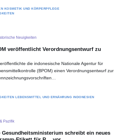
EN
KOSMETIK UND KÖRPERPFLEGE
GKEITEN
torische Neuigkeiten
M veröffentlicht Verordnungsentwurf zu
röffentlichte die indonesische Nationale Agentur für
bensmittelkontrolle (BPOM) einen Verordnungsentwurf zur
Kennzeichnungsvorschriften…
GKEITEN
LEBENSMITTEL UND ERNÄHRUNG
INDONESIEN
& Pazifik
 Gesundheitsministerium schreibt ein neues
amm-Etikett für P… vor.