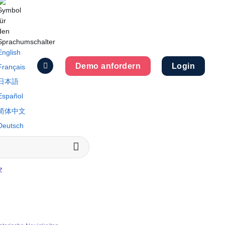
English
Demo anfordern
Login
Français
日本語
Español
简体中文
Deutsch
z