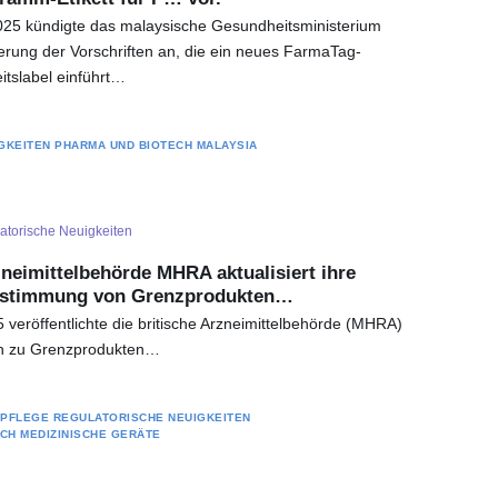
25 kündigte das malaysische Gesundheitsministerium
erung der Vorschriften an, die ein neues FarmaTag-
tslabel einführt…
GKEITEN
PHARMA UND BIOTECH
MALAYSIA
atorische Neuigkeiten
zneimittelbehörde MHRA aktualisiert ihre
Bestimmung von Grenzprodukten…
veröffentlichte die britische Arzneimittelbehörde (MHRA)
nien zu Grenzprodukten…
RPFLEGE
REGULATORISCHE NEUIGKEITEN
ICH
MEDIZINISCHE GERÄTE