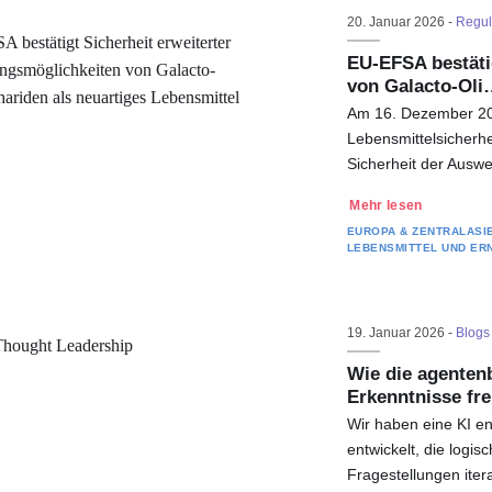
20. Januar 2026 -
Regul
EU-EFSA bestäti
von Galacto-Oli
Am 16. Dezember 202
Lebensmittelsicherhe
Sicherheit der Ausw
Mehr lesen
EUROPA & ZENTRALASI
LEBENSMITTEL UND ER
19. Januar 2026 -
Blogs
Wie die agenten
Erkenntnisse fre
Wir haben eine KI en
entwickelt, die logi
Fragestellungen iter