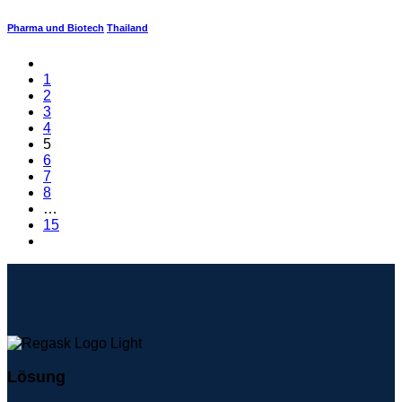
Pharma und Biotech
Thailand
1
2
3
4
5
6
7
8
…
15
Lösung