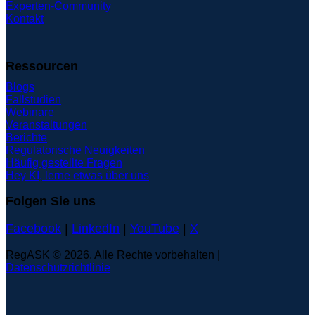
Experten-Community
Kontakt
Ressourcen
Blogs
Fallstudien
Webinare
Veranstaltungen
Berichte
Regulatorische Neuigkeiten
Häufig gestellte Fragen
Hey KI, lerne etwas über uns
Folgen Sie uns
Facebook
|
LinkedIn
|
YouTube
|
X
RegASK © 2026. Alle Rechte vorbehalten |
Datenschutzrichtlinie