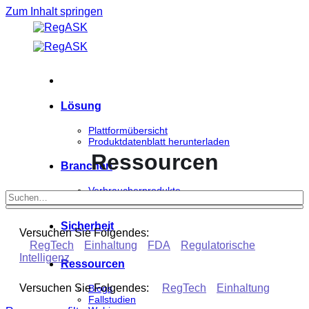
Zum Inhalt springen
Lösung
Plattformübersicht
Produktdatenblatt herunterladen
Ressourcen
Branchen
Verbraucherprodukte
Biowissenschaften
Sicherheit
Versuchen Sie Folgendes:
RegTech
Einhaltung
FDA
Regulatorische
Intelligenz
Ressourcen
Versuchen Sie Folgendes:
RegTech
Einhaltung
Blogs
Fallstudien