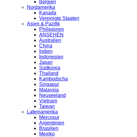
Belgien
Nordamerika
Kanada
Vereinigte Staaten
Asien & Pazifik
Philippinen
ANSEHEN
Australien
China
Indien
Indonesien
Japan
Südkorea
Thailand
Kambodscha
Singapur
Malaysia
Neuseeland
Vietnam
Taiwan
Lateinamerika
Mercosur
Argentinien
Brasilien
Mexiko