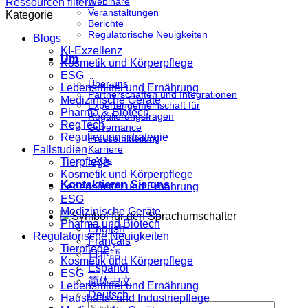
Webinare
Ressourcen filtern
Veranstaltungen
Kategorie
Berichte
Regulatorische Neuigkeiten
Blogs
KI-Exzellenz
Um
Kosmetik und Körperpflege
ESG
Über uns
Lebensmittel und Ernährung
Partnerschaften und Integrationen
Medizinische Geräte
Expertengemeinschaft für
Pharma & Biotech
Regulierungsfragen
RegTech
Governance
Regulierungsstrategie
Pressemitteilung
Fallstudien
Karriere
FAQs
Tierpflege
Kosmetik und Körperpflege
Kontaktieren Sie uns
Lebensmittel und Ernährung
ESG
Medizinische Geräte
Pharma und Biotech
English
Regulatorische Neuigkeiten
Français
Tierpflege
日本語
Kosmetik und Körperpflege
Español
ESG
简体中文
Lebensmittel und Ernährung
Deutsch
Haushalts- und Industriepflege