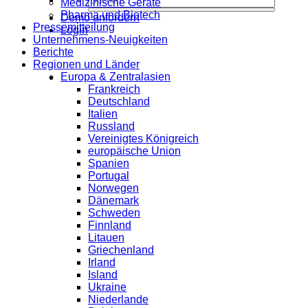
Medizinische Geräte
Pharma und Biotech
Demo anfordern
Pressemitteilung
Login
Unternehmens-Neuigkeiten
Berichte
Regionen und Länder
Europa & Zentralasien
Frankreich
Deutschland
Italien
Russland
Vereinigtes Königreich
europäische Union
Spanien
Portugal
Norwegen
Dänemark
Schweden
Finnland
Litauen
Griechenland
Irland
Island
Ukraine
Niederlande