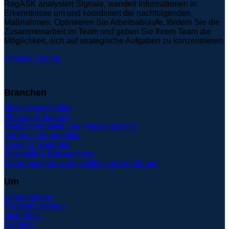
RegASK analysiert Signale, wandelt Informationen in
Erkenntnisse um und koordiniert die nachfolgenden
Maßnahmen. Optimieren Sie Arbeitsabläufe, fördern Sie die
Zusammenarbeit im Team und geben Sie Ihrem Team die
Möglichkeit, sich auf strategische Aufgaben zu konzentrieren.
Unsere Lösung
Branchen
Biowissenschaften
Pharma & Biotech
Medizinprodukte und Medizintechnik
Verbraucherprodukte
Essen & Getränke
Kosmetik & Körperpflege
Nahrungsergänzungsmittel und Ernährung
Um
Unternehmen
Pressemitteilung
Sicherheit
Karriere