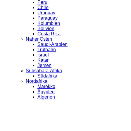
Peru
Chile
Uruguay
Paraguay
Kolumbien
Bolivien
Costa Rica
Naher Osten
Saudi-Arabien
Truthahn
Israel
Katar
Jemen
Subsahara-Afrika
Südafrika
Nordafrika
Marokko
Ägypten
Algerien