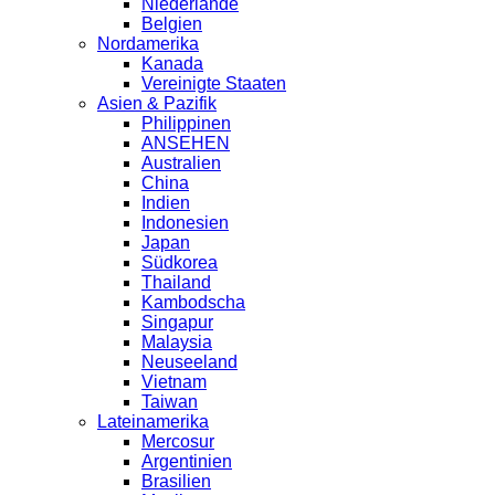
Niederlande
Belgien
Nordamerika
Kanada
Vereinigte Staaten
Asien & Pazifik
Philippinen
ANSEHEN
Australien
China
Indien
Indonesien
Japan
Südkorea
Thailand
Kambodscha
Singapur
Malaysia
Neuseeland
Vietnam
Taiwan
Lateinamerika
Mercosur
Argentinien
Brasilien