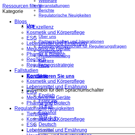
Webinare
Veranstaltungen
Ressourcen filtern
Berichte
Kategorie
Regulatorische Neuigkeiten
Blogs
Um
KI-Exzellenz
Kosmetik und Körperpflege
Über uns
ESG
Partnerschaften und Integrationen
Lebensmittel und Ernährung
Expertengemeinschaft für Regulierungsfragen
Medizinische Geräte
Governance
Pharma & Biotech
Pressemitteilung
RegTech
Karriere
Regulierungsstrategie
FAQs
Fallstudien
Tierpflege
Kontaktieren Sie uns
Kosmetik und Körperpflege
Lebensmittel und Ernährung
ESG
English
Medizinische Geräte
Français
Pharma und Biotech
日本語
Regulatorische Neuigkeiten
Español
Tierpflege
简体中文
Kosmetik und Körperpflege
Deutsch
ESG
Lebensmittel und Ernährung