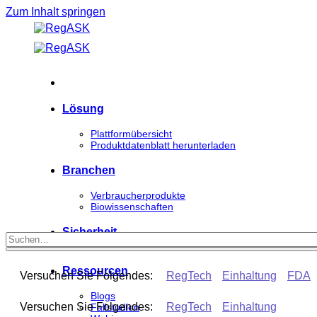
Zum Inhalt springen
Lösung
Plattformübersicht
Produktdatenblatt herunterladen
Branchen
Verbraucherprodukte
Biowissenschaften
Sicherheit
Ressourcen
Versuchen Sie Folgendes:
RegTech
Einhaltung
FDA
Blogs
Versuchen Sie Folgendes:
RegTech
Einhaltung
Fallstudien