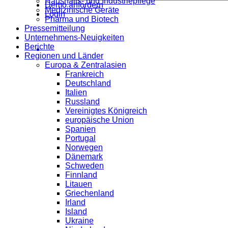
Haushalts- und Industriepflege
Demo anfordern
Medizinische Geräte
Login
Pharma und Biotech
Pressemitteilung
Unternehmens-Neuigkeiten
Berichte
Regionen und Länder
Europa & Zentralasien
Frankreich
Deutschland
Italien
Russland
Vereinigtes Königreich
europäische Union
Spanien
Portugal
Norwegen
Dänemark
Schweden
Finnland
Litauen
Griechenland
Irland
Island
Ukraine