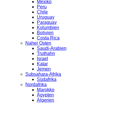
Mexiko
Peru
Chile
Uruguay
Paraguay
Kolumbien
Bolivien
Costa Rica
Naher Osten
Saudi-Arabien
Truthahn
Israel
Katar
Jemen
Subsahara-Afrika
Südafrika
Nordafrika
Marokko
Ägypten
Algerien